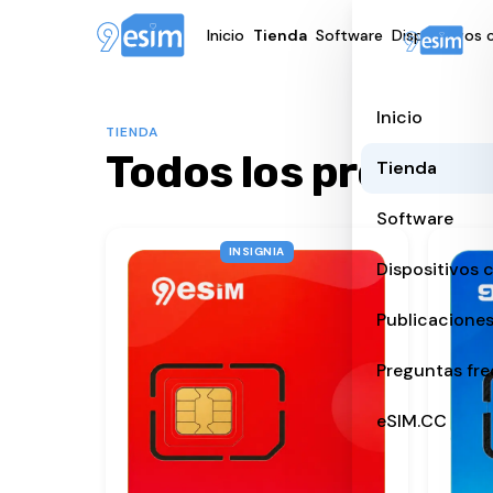
Inicio
Tienda
Software
Dispositivos
Inicio
TIENDA
Todos los product
Tienda
Software
INSIGNIA
Dispositivos 
Publicacione
Preguntas fr
eSIM.CC