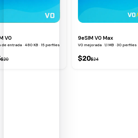
M V0
9eSIM V0 Max
a de entrada · 480 KB · 15 perfiles
V0 mejorada · 1,1 MB · 30 perfiles
5
$
20
$
20
$
24