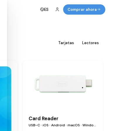
ES
Comprar ahora
Todos
Tarjetas
Lectores
Card Reader
USB-C · iOS · Android · macOS · Windows · Linux