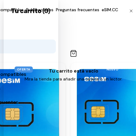
 compatibles
Publicaciones
Preguntas frecuentes
eSIM.CC
Tu carrito
(
0
)
os
OFERTA
NUEVO
Tu carrito está vacío
compatibles
Mira la tienda para añadir una tarjeta o un lector.
s
ecuentes