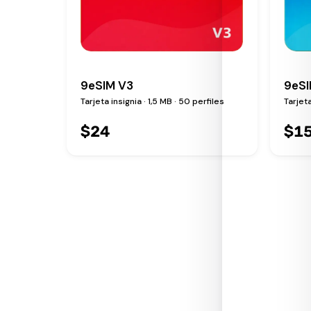
9eSIM V3
9eSI
Tarjeta insignia · 1,5 MB · 50 perfiles
Tarjet
$
24
$
1