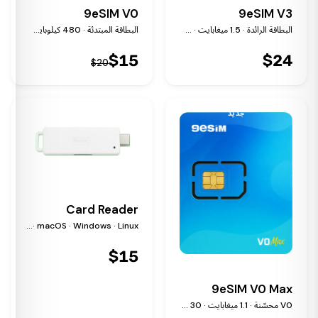
9eSIM V0
9eSIM V3
البطاقة الرائدة · 1.5 ميغابايت · 50 ملفًا
البطاقة المبتدئة · 480 كيلوبايت · 15 ملفًا
$
15
$
24
$
20
جديد
Card Reader
USB-C · iOS · Android · macOS · Windows · Linux
$
15
9eSIM V0 Max
V0 محسّنة · 1.1 ميغابايت · 30 ملفًا