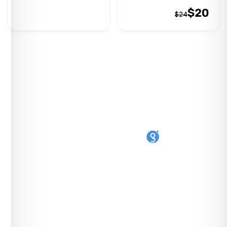
$
20
$
24
حوّل أي هاتف إلى eSIM. قابلة لإعادة الاستخدام،
مفتوحة المصدر، صُنعت في المملكة المتحدة من
SIMLINK Ltd.