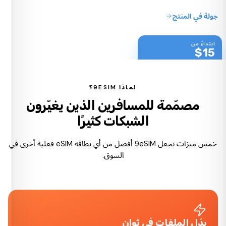
جولة في المنتج
ابتداءً من
$
15
شحن إلى جميع أنحاء العالم
لماذا 9ESIM؟
مصمّمة للمسافرين الذين يغيّرون
الشبكات كثيرًا
خمس ميزات تجعل 9eSIM أفضل من أي بطاقة eSIM فعلية أخرى في
السوق.
بدّل الملفات في ثوانٍ