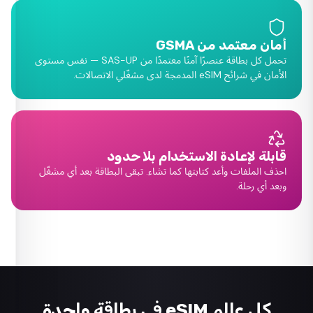
أمان معتمد من GSMA
تحمل كل بطاقة عنصرًا آمنًا معتمدًا من SAS-UP — نفس مستوى
الأمان في شرائح eSIM المدمجة لدى مشغّلي الاتصالات.
قابلة لإعادة الاستخدام بلا حدود
احذف الملفات وأعد كتابتها كما تشاء. تبقى البطاقة بعد أي مشغّل
وبعد أي رحلة.
كل عالم eSIM في بطاقة واحدة