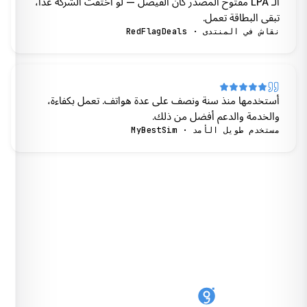
الـ LPA مفتوح المصدر كان الفيصل — لو اختفت الشركة غدًا،
تبقى البطاقة تعمل.
نقاش في المنتدى · RedFlagDeals
أستخدمها منذ سنة ونصف على عدة هواتف. تعمل بكفاءة،
والخدمة والدعم أفضل من ذلك.
مستخدم طويل الأمد · MyBestSim