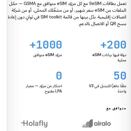
تعمل بطاقات 9eSIM مع كل مزوّد eSIM متوافق مع GSMA — حمّل
الملفات من eSIM سفر شهير، أو من مشغّلك المحلي، أو من شركة
اتصالات إقليمية. بدّل بينها من قائمة SIM toolkit في ثوانٍ دون إعادة
مسح QR أو الاتصال بالدعم.
1000+
200+
دولة فيها بيانات eSIM
مزوّد eSIM متوافق
محلية
0
50
ملفًا جاهزًا للتبديل في V3
احتكار من مزوّد — معيار
واحدة
LPA مفتوح
متوافق مع