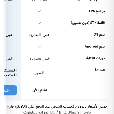
برنامج LPA
قائمة STK (دون تطبيق)
دعم iOS
عبر القارئ
عبر الق
دعم Android
دورات الكتابة
غير محدودة
غير محد
المنشأ
المملكة
الصين
المتحدة
اشترِ الآن
اشترِ ا
جميع الأسعار بالدولار. يُحسب الشحن عند الدفع. على iOS يلزم قارئ
خارجي إلا لبطاقات B0 / B1 المزوّدة بالبلوتوث.