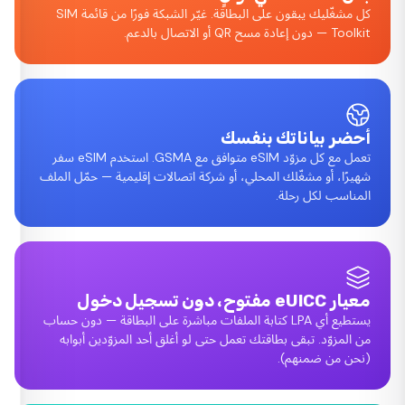
كل مشغّليك يبقون على البطاقة. غيّر الشبكة فورًا من قائمة SIM
Toolkit — دون إعادة مسح QR أو الاتصال بالدعم.
أحضر بياناتك بنفسك
تعمل مع كل مزوّد eSIM متوافق مع GSMA. استخدم eSIM سفر
شهيرًا، أو مشغّلك المحلي، أو شركة اتصالات إقليمية — حمّل الملف
المناسب لكل رحلة.
معيار eUICC مفتوح، دون تسجيل دخول
يستطيع أي LPA كتابة الملفات مباشرة على البطاقة — دون حساب
من المزوّد. تبقى بطاقتك تعمل حتى لو أغلق أحد المزوّدين أبوابه
(نحن من ضمنهم).