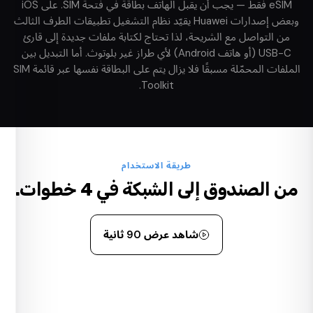
eSIM فقط — يجب أن يقبل الهاتف بطاقة في فتحة SIM. على iOS
وبعض إصدارات Huawei يقيّد نظام التشغيل تطبيقات الطرف الثالث
من التواصل مع الشريحة، لذا تحتاج لكتابة ملفات جديدة إلى قارئ
USB-C (أو هاتف Android) لأي طراز غير بلوتوث. أما التبديل بين
الملفات المحمّلة مسبقًا فلا يزال يتم على البطاقة نفسها عبر قائمة SIM
Toolkit.
طريقة الاستخدام
من الصندوق إلى الشبكة في 4 خطوات.
شاهد عرض 90 ثانية