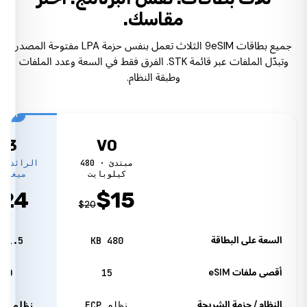
مقاسك.
جميع بطاقات 9eSIM الثلاث تعمل بنفس حزمة LPA مفتوحة المصدر
وتبدّل الملفات عبر قائمة STK. الفرق فقط في السعة وعدد الملفات
وطبقة النظام.
الرائد
V3
V0
مبتدئ · 480
كيلوبايت
ميغابا
$
24
$
15
$
20
السعة على البطاقة
480 KB
1.5 MB
أقصى ملفات eSIM
15
50
النظام / حزمة الشريحة
نظام ECP
نظام Kigen