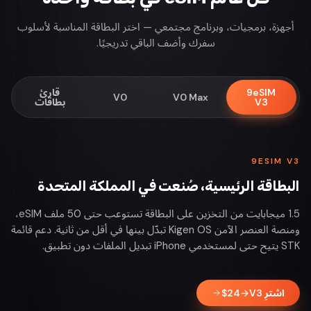
أجهزة، برمجيات، وبرنامج مجتمعي — اختر البطاقة المناسبة لأسلوب
سفرك وأضف الباقي تدريجيًا.
9eSIM
قارئ
V0
V0 Max
V3
بطاقات
9ESIM V3
البطاقة الرئيسية، صُنعت في المملكة المتحدة
1.5 ميجابايت من التخزين على البطاقة تستوعب حتى 50 ملف eSIM،
ومنصة العنصر الآمن Kigen OS تبدّل بينها في أقل من ثانية. دعم قائمة
STK يتيح حتى لمستخدمي iPhone تبديل الملفات دون تطبيق.
اشترِ V3
→
24
$