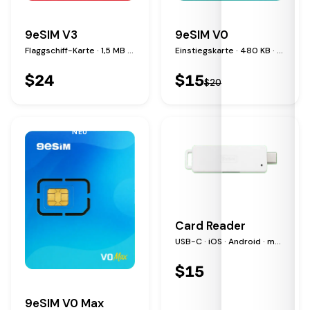
9eSIM V3
9eSIM V0
Flaggschiff-Karte · 1,5 MB · 50 Profile
Einstiegskarte · 480 KB · 15 Profile
$
24
$
15
$
20
NEU
Card Reader
USB-C · iOS · Android · macOS · Windows · Linux
$
15
9eSIM V0 Max