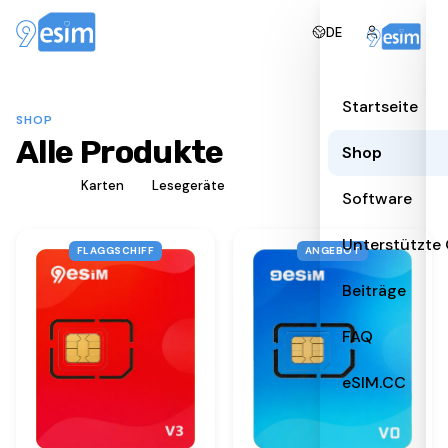
DE
Startseite
SHOP
Alle Produkte
Shop
Alle
Karten
Lesegeräte
Software
Unterstützte
FLAGGSCHIFF
ANGEBOT
Beiträge
FAQ
eSIM.CC