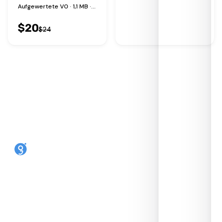
Aufgewertete V0 · 1,1 MB · 30 Profile
$
20
$
24
Aus jedem Handy ein eSIM-Handy.
Wiederverwendbar, Open Source, hergestellt
in Großbritannien von SIMLINK Ltd.