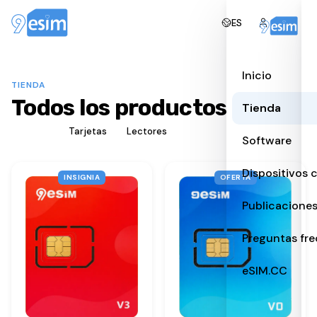
ES
Inicio
TIENDA
Todos los productos
Tienda
Todos
Tarjetas
Lectores
Software
Dispositivos 
INSIGNIA
OFERTA
Publicacione
Preguntas fr
eSIM.CC