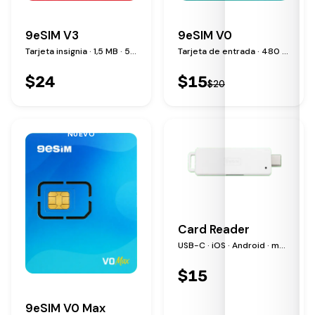
9eSIM V3
9eSIM V0
Tarjeta insignia · 1,5 MB · 50 perfiles
Tarjeta de entrada · 480 KB · 15 perfiles
$
24
$
15
$
20
NUEVO
Card Reader
USB-C · iOS · Android · macOS · Windows · Linux
$
15
9eSIM V0 Max