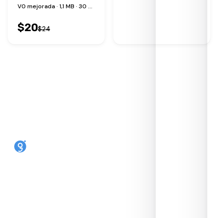
V0 mejorada · 1,1 MB · 30 perfiles
$
20
$
24
Convierte cualquier teléfono en un eSIM.
Reutilizable, código abierto, hecho en Reino
Unido por SIMLINK Ltd.